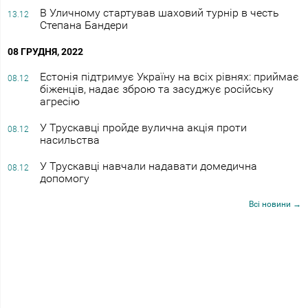
В Уличному стартував шаховий турнір в честь
13.12
Степана Бандери
08 ГРУДНЯ, 2022
Естонія підтримує Україну на всіх рівнях: приймає
08.12
біженців, надає зброю та засуджує російську
агресію
У Трускавці пройде вулична акція проти
08.12
насильства
У Трускавці навчали надавати домедична
08.12
допомогу
Всі новини →