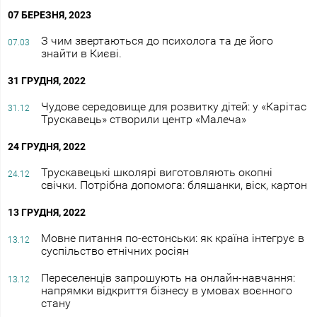
07 БЕРЕЗНЯ, 2023
З чим звертаються до психолога та де його
07.03
знайти в Києві.
31 ГРУДНЯ, 2022
Чудове середовище для розвитку дітей: у «Карітас
31.12
Трускавець» створили центр «Малеча»
24 ГРУДНЯ, 2022
Трускавецькі школярі виготовляють окопні
24.12
свічки. Потрібна допомога: бляшанки, віск, картон
13 ГРУДНЯ, 2022
Мовне питання по-естонськи: як країна інтегрує в
13.12
суспільство етнічних росіян
Переселенців запрошують на онлайн-навчання:
13.12
напрямки відкриття бізнесу в умовах воєнного
стану