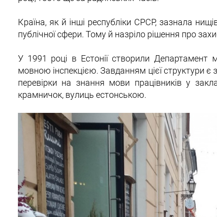
Країна, як й інші республіки СРСР, зазнала нищі
публічної сфери. Тому й назріло рішення про захи
У 1991 році в Естонії створили Департамент м
мовною інспекцією. Завданням цієї структури є з
перевірки на знання мови працівників у заклад
крамничок, вулиць естонською.