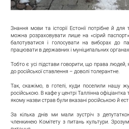
Знання мови та історії Естонії потрібне й дл
можна розраховувати лише на «сірий паспорт»
балотуватися і голосувати на виборах до па
працювати в державних і муніципальних органах
Тобто є усі підстави говорити, що права людей,
до російської ставлення – доволі толерантне.
Так, скажімо, в готелі, куди поселили нашу жу
російською. В кафе у центрі Таллінна офіціантк
якому назви страв були вказані російською й ес
За кілька днів ми мали зустріч з депутатко
членкинею Комітету з питань культури. Зрозум
питання.