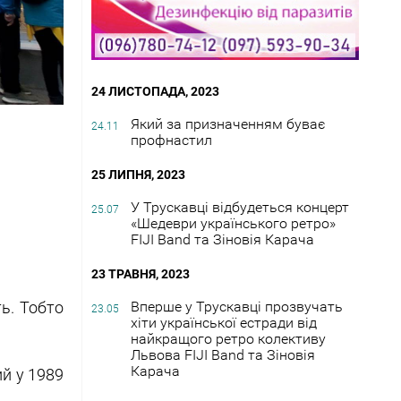
24 ЛИСТОПАДА, 2023
Який за призначенням буває
24.11
профнастил
25 ЛИПНЯ, 2023
У Трускавці відбудеться концерт
25.07
«Шедеври українського ретро»
FIJI Band та Зіновія Карача
23 ТРАВНЯ, 2023
ть. Тобто
Вперше у Трускавці прозвучать
23.05
хіти української естради від
найкращого ретро колективу
Львова FIJI Band та Зіновія
Карача
ий у 1989