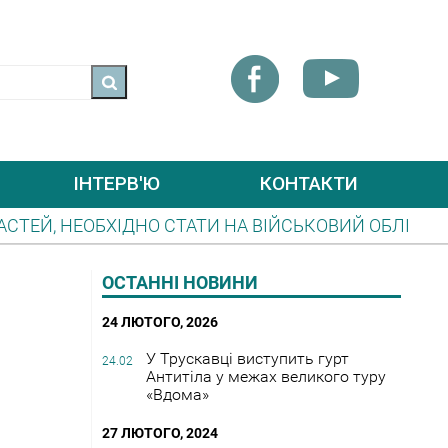
ІНТЕРВ'Ю
КОНТАКТИ
О СТАТИ НА ВІЙСЬКОВИЙ ОБЛІК
ДО УВАГИ П
 ТЕЛЕГРАМ-КАНАЛ «ОПОВІЩЕННЯ ЦЗ»
ВИЇХАТ
ОСТАННІ НОВИНИ
24 ЛЮТОГО, 2026
У Трускавці виступить гурт
24.02
Антитіла у межах великого туру
«Вдома»
27 ЛЮТОГО, 2024