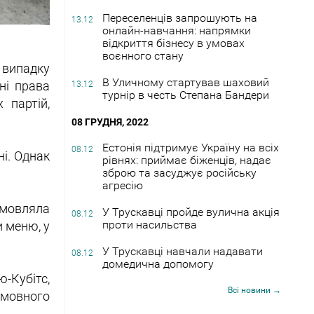
Переселенців запрошують на
13.12
онлайн-навчання: напрямки
відкриття бізнесу в умовах
воєнного стану
 випадку
В Уличному стартував шаховий
ні права
13.12
турнір в честь Степана Бандери
 партій,
08 ГРУДНЯ, 2022
Естонія підтримує Україну на всіх
08.12
ні. Однак
рівнях: приймає біженців, надає
зброю та засуджує російську
агресію
змовляла
У Трускавці пройде вулична акція
08.12
проти насильства
и меню, у
У Трускавці навчали надавати
08.12
домедична допомогу
-Кубітс,
Всі новини →
 мовного