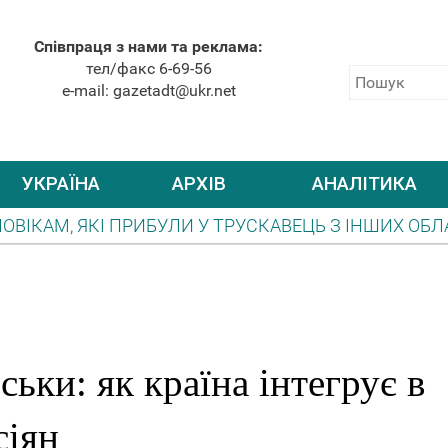
Співпраця з нами та реклама:
тел/факс 6-69-56
e-mail: gazetadt@ukr.net
УКРАЇНА
АРХІВ
АНАЛІТИКА
БУЛИ У ТРУСКАВЕЦЬ З ІНШИХ ОБЛАСТЕЙ, НЕОБХІДН
И ПРО ПОВІТРЯНУ ТРИВОГУ БУДЕ ЛИШЕ ОФІЦІЙНИЙ
ьки: як країна інтегрує в
сіян