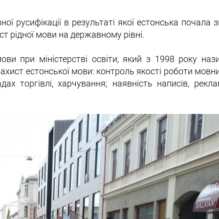
вної русифікації в результаті якої естонська почала 
ст рідної мови на державному рівні.
ови при міністерстві освіти, який з 1998 року наз
ахист естонської мови: контроль якості роботи мовни
ах торгівлі, харчування; наявність написів, рекла