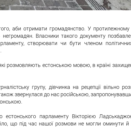
я того, аби отримати громадянство. У протилежному
 негромадян. Власники такого документу позбавле
рламенту, створювати чи бути членом політичних
.
 які розмовляють естонською мовою, в країні захище
рналістську групу, дівчинка на рецепції вільно ро
а також звернулася до нас російською, запропонувавш
тонською.
ю естонського парламенту Вікторією Ладськаджою
іло, що під час нашої розмови не могли оминути й