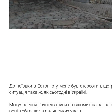
До поїздки в Естонію у мене був стереотип, що 
ситуація така ж, як сьогодні в Україні.
Мої уявлення ґрунтувалися на відомих на загал 
році, тобто ще за радянських часів.