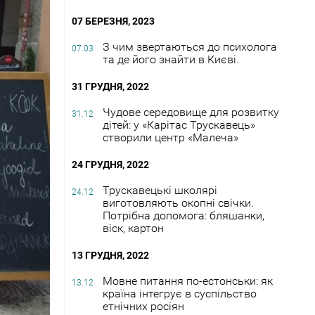
07 БЕРЕЗНЯ, 2023
З чим звертаються до психолога
07.03
та де його знайти в Києві.
31 ГРУДНЯ, 2022
Чудове середовище для розвитку
31.12
дітей: у «Карітас Трускавець»
створили центр «Малеча»
24 ГРУДНЯ, 2022
Трускавецькі школярі
24.12
виготовляють окопні свічки.
Потрібна допомога: бляшанки,
віск, картон
13 ГРУДНЯ, 2022
Мовне питання по-естонськи: як
13.12
країна інтегрує в суспільство
етнічних росіян