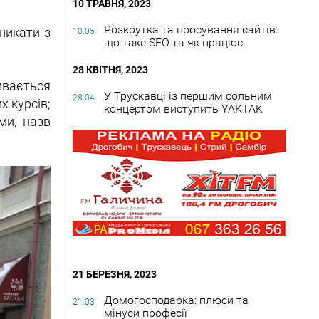
10 ТРАВНЯ, 2023
Розкрутка та просування сайтів:
зникати з
10.05
що таке SEO та як працює
28 КВІТНЯ, 2023
ивається
У Трускавці із першим сольним
28.04
х курсів;
концертом виступить YAKTAK
ми, назв
21 БЕРЕЗНЯ, 2023
Домогосподарка: плюси та
21.03
мінуси професії