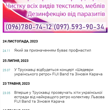
24 ЛИСТОПАДА, 2023
Який за призначенням буває профнастил
24.11
25 ЛИПНЯ, 2023
У Трускавці відбудеться концерт «Шедеври
25.07
українського ретро» FIJI Band та Зіновія Карача
23 ТРАВНЯ, 2023
Вперше у Трускавці прозвучать хіти української
23.05
естради від найкращого ретро колективу Львова
FIJI Band та Зіновія Карача