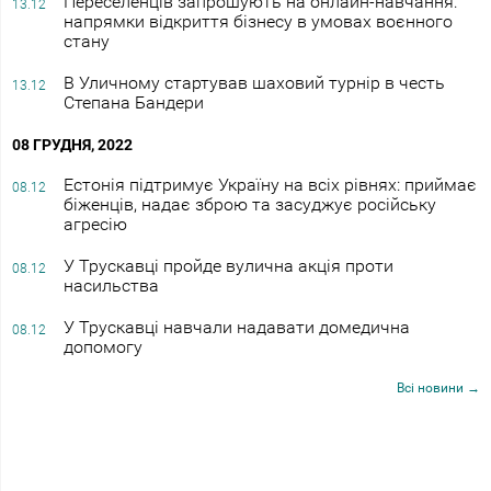
Переселенців запрошують на онлайн-навчання:
13.12
напрямки відкриття бізнесу в умовах воєнного
стану
В Уличному стартував шаховий турнір в честь
13.12
Степана Бандери
08 ГРУДНЯ, 2022
Естонія підтримує Україну на всіх рівнях: приймає
08.12
біженців, надає зброю та засуджує російську
агресію
У Трускавці пройде вулична акція проти
08.12
насильства
У Трускавці навчали надавати домедична
08.12
допомогу
Всі новини →