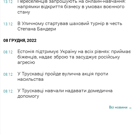
Переселенців запрошують на онлайн-навчання:
13.12
напрямки відкриття бізнесу в умовах воєнного
стану
В Уличному стартував шаховий турнір в честь
13.12
Степана Бандери
08 ГРУДНЯ, 2022
Естонія підтримує Україну на всіх рівнях: приймає
08.12
біженців, надає зброю та засуджує російську
агресію
У Трускавці пройде вулична акція проти
08.12
насильства
У Трускавці навчали надавати домедична
08.12
допомогу
Всі новини →