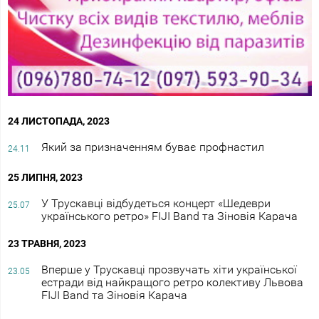
24 ЛИСТОПАДА, 2023
Який за призначенням буває профнастил
24.11
25 ЛИПНЯ, 2023
У Трускавці відбудеться концерт «Шедеври
25.07
українського ретро» FIJI Band та Зіновія Карача
23 ТРАВНЯ, 2023
Вперше у Трускавці прозвучать хіти української
23.05
естради від найкращого ретро колективу Львова
FIJI Band та Зіновія Карача