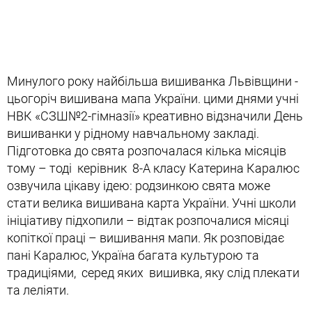
Минулого року найбільша вишиванка Львівщини -
цьогоріч вишивана мапа України. цими днями учні
НВК «СЗШ№2-гімназії» креативно відзначили День
вишиванки у рідному навчальному закладі.
Підготовка до свята розпочалася кілька місяців
тому – тоді керівник 8-А класу Катерина Каралюс
озвучила цікаву ідею: родзинкою свята може
стати велика вишивана карта України. Учні школи
ініціативу підхопили – відтак розпочалися місяці
копіткої праці – вишивання мапи. Як розповідає
пані Каралюс, Україна багата культурою та
традиціями, серед яких вишивка, яку слід плекати
та леліяти.