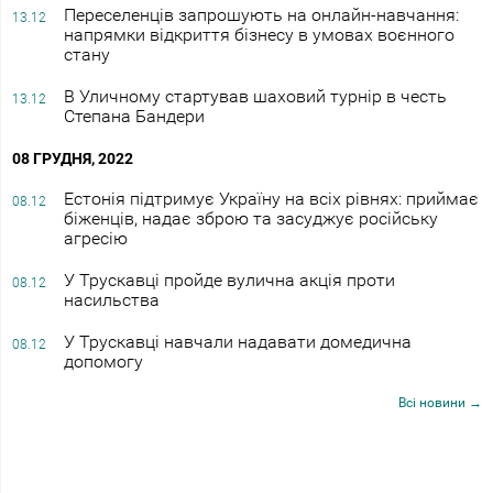
Переселенців запрошують на онлайн-навчання:
13.12
напрямки відкриття бізнесу в умовах воєнного
стану
В Уличному стартував шаховий турнір в честь
13.12
Степана Бандери
08 ГРУДНЯ, 2022
Естонія підтримує Україну на всіх рівнях: приймає
08.12
біженців, надає зброю та засуджує російську
агресію
У Трускавці пройде вулична акція проти
08.12
насильства
У Трускавці навчали надавати домедична
08.12
допомогу
Всі новини →