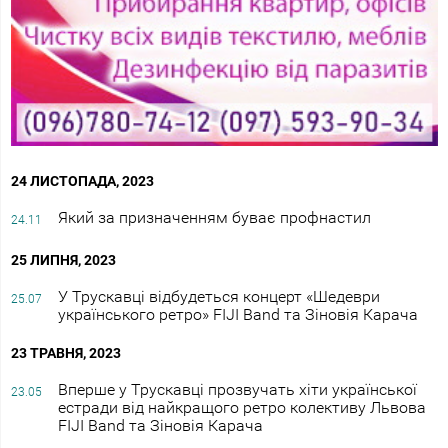
24 ЛИСТОПАДА, 2023
Який за призначенням буває профнастил
24.11
25 ЛИПНЯ, 2023
У Трускавці відбудеться концерт «Шедеври
25.07
українського ретро» FIJI Band та Зіновія Карача
23 ТРАВНЯ, 2023
Вперше у Трускавці прозвучать хіти української
23.05
естради від найкращого ретро колективу Львова
FIJI Band та Зіновія Карача