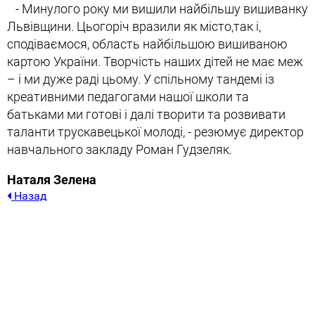
- Минулого року ми вишили найбільшу вишиванку
Львівщини. Цьогоріч вразили як місто,так і,
сподіваємося, область найбільшою вишиваною
картою України. Творчість наших дітей не має меж
– і ми дуже раді цьому. У спільному тандемі із
креативними педагогами нашої школи та
батьками ми готові і далі творити та розвивати
таланти трускавецької молоді, - резюмує директор
навчального закладу Роман Гудзеляк.
Наталя Зелена
Назад