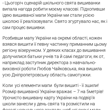
- Цьогоріч сценарій шкільного свята вишиванки
випала нагода робити моєму класові. Підхопивши
ідею вишиваної мапи України ми стали усією
школою її реалізовувати. Свято згуртувало нас, як і
сам процес вишивки.
Розбивши мапу України на окремі області, кожен
взявся вишити її певну частинку приманним цьому
регіону візерунком. У деяких класах до вишивання
долучилися батьки учнів та й самі педагоги, як от,
наприклад заступник директора з навчально-
виховної роботи Любов Чайковська, яка вишила
усю Дніпропетровську область самотужки.
Коли усі елементи мапи були вишиті - її зшили!
Розмір вишиваної України вражає – 7 на 5метрів!
Урочисто вишивану карту України на подвір’я
школи занесли у день свята та розмістили на
фасаді навчального закладу, щоб усі охочі мали