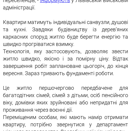
переселенців, -
інформують
у Львівській військовій
адміністрації.
Квартири матимуть індивідуальні санвузли, душові
та кухні. Завдяки будівництву із дерев’яних
каркасних споруд житло буде берегти енергію та
швидко прогріватися взимку.
Технологія, яку застосовують, дозволяє звести
житло швидко, якісно і за помірну ціну. Відтак
завершення робіт заплановане цьогоріч, до кінця
вересня. Зараз тривають фундаменті роботи.
Це житло першочергово передбачене для
багатодітних сімей, сімей з дітьми, осіб пенсійного
віку, домівки яких зруйновані або непридатні для
проживання через воєнні дії.
Переміщеним особам, які мають намір отримати
квартиру, потрібно звернутися у департамент