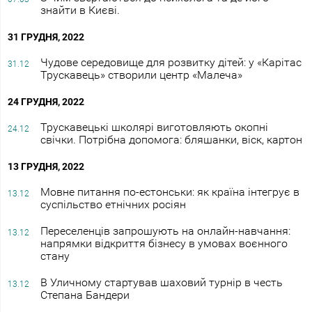
знайти в Києві.
31 ГРУДНЯ, 2022
Чудове середовище для розвитку дітей: у «Карітас
31.12
Трускавець» створили центр «Малеча»
24 ГРУДНЯ, 2022
Трускавецькі школярі виготовляють окопні
24.12
свічки. Потрібна допомога: бляшанки, віск, картон
13 ГРУДНЯ, 2022
Мовне питання по-естонськи: як країна інтегрує в
13.12
суспільство етнічних росіян
Переселенців запрошують на онлайн-навчання:
13.12
напрямки відкриття бізнесу в умовах воєнного
стану
В Уличному стартував шаховий турнір в честь
13.12
Степана Бандери