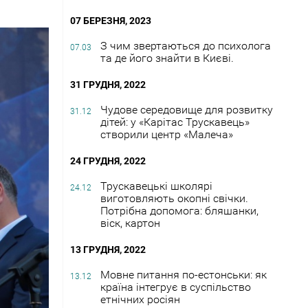
07 БЕРЕЗНЯ, 2023
З чим звертаються до психолога
07.03
та де його знайти в Києві.
31 ГРУДНЯ, 2022
Чудове середовище для розвитку
31.12
дітей: у «Карітас Трускавець»
створили центр «Малеча»
24 ГРУДНЯ, 2022
Трускавецькі школярі
24.12
виготовляють окопні свічки.
Потрібна допомога: бляшанки,
віск, картон
13 ГРУДНЯ, 2022
Мовне питання по-естонськи: як
13.12
країна інтегрує в суспільство
етнічних росіян