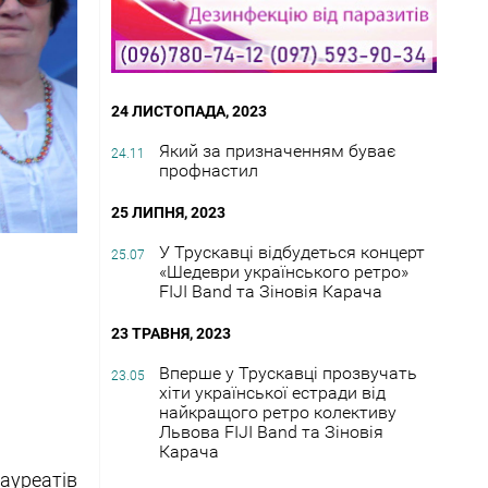
24 ЛИСТОПАДА, 2023
Який за призначенням буває
24.11
профнастил
25 ЛИПНЯ, 2023
У Трускавці відбудеться концерт
25.07
«Шедеври українського ретро»
FIJI Band та Зіновія Карача
23 ТРАВНЯ, 2023
Вперше у Трускавці прозвучать
23.05
хіти української естради від
найкращого ретро колективу
Львова FIJI Band та Зіновія
Карача
ауреатів