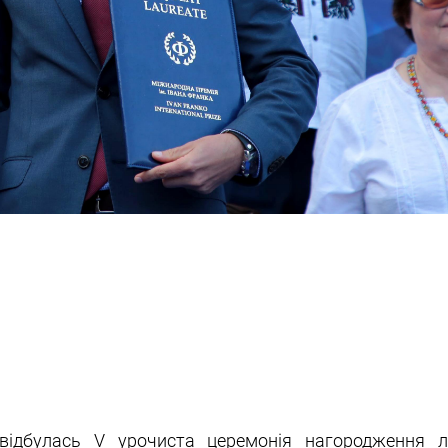
ідбулась V урочиста церемонія нагородження л