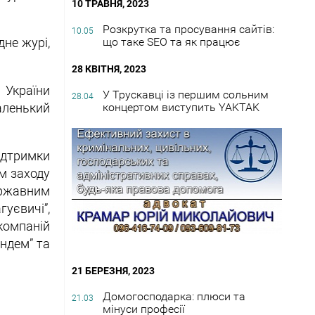
10 ТРАВНЯ, 2023
Розкрутка та просування сайтів:
10.05
дне журі,
що таке SEO та як працює
28 КВІТНЯ, 2023
 України
У Трускавці із першим сольним
28.04
аленький
концертом виступить YAKTAK
ідтримки
м заходу
ержавним
уєвичі”,
омпаній
ндем” та
21 БЕРЕЗНЯ, 2023
Домогосподарка: плюси та
21.03
мінуси професії