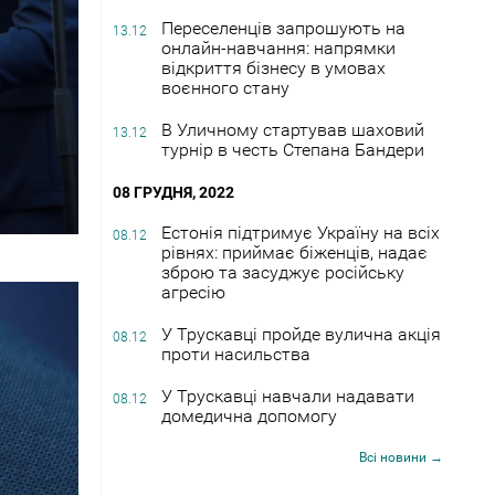
Переселенців запрошують на
13.12
онлайн-навчання: напрямки
відкриття бізнесу в умовах
воєнного стану
В Уличному стартував шаховий
13.12
турнір в честь Степана Бандери
08 ГРУДНЯ, 2022
Естонія підтримує Україну на всіх
08.12
рівнях: приймає біженців, надає
зброю та засуджує російську
агресію
У Трускавці пройде вулична акція
08.12
проти насильства
У Трускавці навчали надавати
08.12
домедична допомогу
Всі новини →