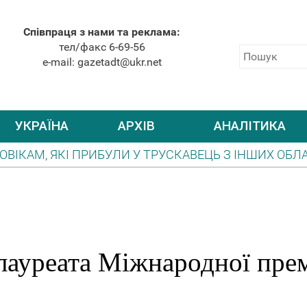
Співпраця з нами та реклама:
тел/факс 6-69-56
e-mail: gazetadt@ukr.net
УКРАЇНА
АРХІВ
АНАЛІТИКА
ЛИ У ТРУСКАВЕЦЬ З ІНШИХ ОБЛАСТЕЙ, НЕОБХІДНО С
РО ПОВІТРЯНУ ТРИВОГУ БУДЕ ЛИШЕ ОФІЦІЙНИЙ ТЕ
лауреата Міжнародної прем