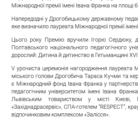
Міжнародної премії імені Івана Франка на площі б
Напередодні у Дрогобицькому державному педагог
яке визначило лауреата Міжнародної премії імені
Цього року Премію вручили Ігорю Сердюку, до
Полтавського національного педагогічного уні
дорослий: Дитина й дитинство в Гетьманщині ХVІІ
V урочиста церемонія нагородження лауреата Мі
міського голови Дрогобича Тараса Кучми та кер
є Міжнародний фонд Івана Франка у партнерст
педагогічним університетом імені Івана Франка
Львівським товариством у місті Києві, 
«Західнадрасервіс», СПА-готелем “RESPECT”, к
відпочинковим комплексом «Залісся».