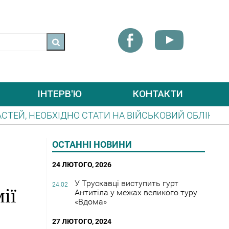
ІНТЕРВ'Ю
КОНТАКТИ
ТАТИ НА ВІЙСЬКОВИЙ ОБЛІК
ДО УВАГИ ПЕРЕ
ЛЕГРАМ-КАНАЛ «ОПОВІЩЕННЯ ЦЗ»
ВИЇХАТИ З
ОСТАННІ НОВИНИ
24 ЛЮТОГО, 2026
У Трускавці виступить гурт
24.02
ії
Антитіла у межах великого туру
«Вдома»
27 ЛЮТОГО, 2024