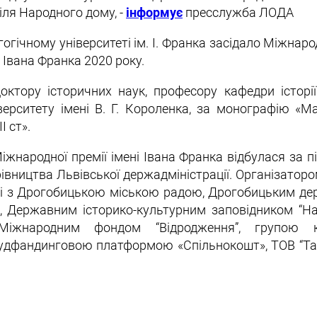
іля Народного дому, -
інформує
пресслужба ЛОДА
ічному університеті ім. І. Франка засідало Міжнаро
 Івана Франка 2020 року.
ктору історичних наук, професору кафедри історії
верситету імені В. Г. Короленка, за монографію «М
І ст».
жнародної премії імені Івана Франка відбулася за п
івництва Львівської держадміністрації. Організаторо
ві з Дрогобицькою міською радою, Дрогобицьким д
, Державним історико-культурним заповідником “Наг
Міжнародним фондом “Відродження”, групою к
раудфандинговою платформою «Спільнокошт», ТОВ “Та