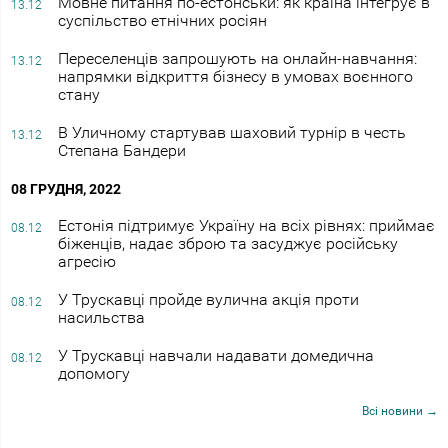
Мовне питання по-естонськи: як країна інтегрує в
13.12
суспільство етнічних росіян
Переселенців запрошують на онлайн-навчання:
13.12
напрямки відкриття бізнесу в умовах воєнного
стану
В Уличному стартував шаховий турнір в честь
13.12
Степана Бандери
08 ГРУДНЯ, 2022
Естонія підтримує Україну на всіх рівнях: приймає
08.12
біженців, надає зброю та засуджує російську
агресію
У Трускавці пройде вулична акція проти
08.12
насильства
У Трускавці навчали надавати домедична
08.12
допомогу
Всі новини →