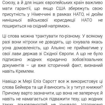
Союзу, а й для інших європейських країн важливо
мати гарантії, що якщо США збережуть свою
присутність у Німеччині в рамках НАТО, ні дюйм
нинішньої військової юрисдикції НАТО не
пошириться на східний напрямок».
Ці слова можна трактувати по-різному. У всякому
разі вони нітрохи не доводять, що існувала якась
усна домовленість, що Альянс не прийматиме у
свої лави держав зі Східної Європи. А що не було
підписано жодних юридично зобов’язальних
документів – це вже історичний факт, визнаний
навіть Кремлем.
Навіщо ж Мері Еліз Саротт все ж використовує ці
слова Бейкера та ще й виносить їх у титул книжки?
Причому варто зазначити, що вона не заперечує й
навіть не намагається підважити тезу, що жодних
таких домовленостей не існувало. Історикиня