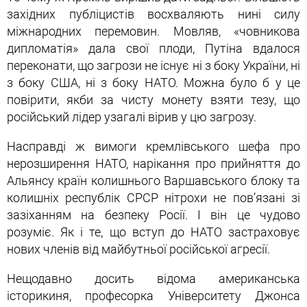
західних публіцистів восхваляють нині силу
міжнародних перемовин. Мовляв, «човникова
дипломатія» дала свої плоди, Путіна вдалося
переконати, що загрози не існує ні з боку України, ні
з боку США, ні з боку НАТО. Можна було б у це
повірити, якби за чисту монету взяти тезу, що
російський лідер узагалі вірив у цю загрозу.
Насправді ж вимоги кремлівського шефа про
нерозширення НАТО, нарікання про прийняття до
Альянсу країн колишнього Варшавського блоку та
колишніх республік СРСР нітрохи не пов’язані зі
зазіханням на безпеку Росії. І він це чудово
розуміє. Як і те, що вступ до НАТО застраховує
нових членів від майбутньої російської агресії.
Нещодавно досить відома американська
історикиня, професорка Університету Джонса