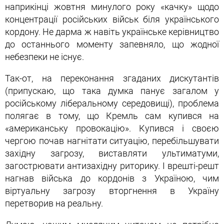
наприкінці жовтня минулого року «качку» щодо
концентрації російських військ біля українського
кордону. Не дарма ж навіть українське керівництво
до останнього моменту запевняло, що жодної
небезпеки не існує.
Так-от, на переконання згаданих дискутантів
(припускаю, що така думка панує загалом у
російському ліберальному середовищі), проблема
полягає в тому, що Кремль сам купився на
«американську провокацію». Купився і своєю
чергою почав нагнітати ситуацію, перебільшувати
західну загрозу, виставляти ультиматуми,
загострювати антизахідну риторику. І врешті-решт
нагнав війська до кордонів з Україною, чим
віртуальну загрозу вторгнення в Україну
перетворив на реальну.