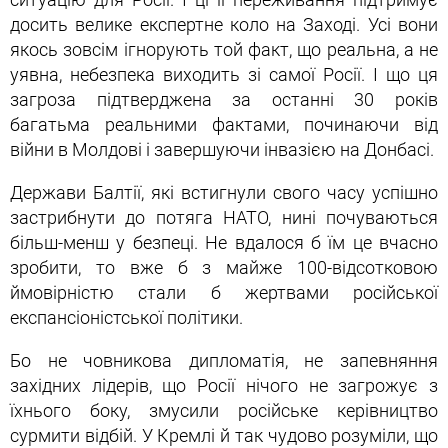
досить велике експертне коло на Заході. Усі вони
якось зовсім ігнорують той факт, що реальна, а не
уявна, небезпека виходить зі самої Росії. І що ця
загроза підтверджена за останні 30 років
багатьма реальними фактами, починаючи від
війни в Молдові і завершуючи інвазією на Донбасі.
Держави Балтії, які встигнули свого часу успішно
застрибнути до потяга НАТО, нині почуваються
більш-менш у безпеці. Не вдалося б їм це вчасно
зробити, то вже б з майже 100-відсотковою
ймовірністю стали б жертвами російської
експансіоністської політики.
Бо не човникова дипломатія, не запевняння
західних лідерів, що Росії нічого не загрожує з
їхнього боку, змусили російське керівництво
сурмити відбій. У Кремлі й так чудово розуміли, що