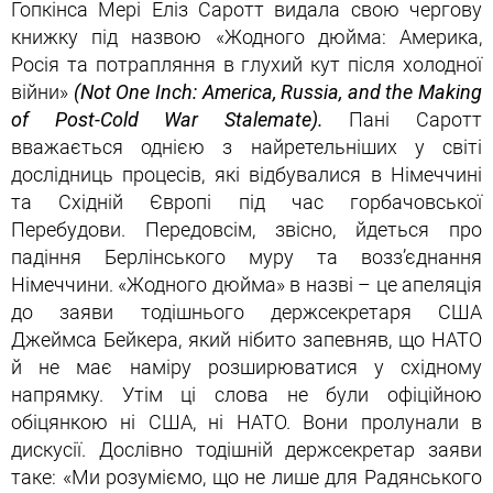
Гопкінса Мері Еліз Саротт видала свою чергову
книжку під назвою «Жодного дюйма: Америка,
Росія та потрапляння в глухий кут після холодної
війни»
(Not One Inch: America, Russia, and the Making
of Post-Cold War Stalemate).
Пані Саротт
вважається однією з найретельніших у світі
дослідниць процесів, які відбувалися в Німеччині
та Східній Європі під час горбачовської
Перебудови. Передовсім, звісно, йдеться про
падіння Берлінського муру та возз’єднання
Німеччини. «Жодного дюйма» в назві – це апеляція
до заяви тодішнього держсекретаря США
Джеймса Бейкера, який нібито запевняв, що НАТО
й не має наміру розширюватися у східному
напрямку. Утім ці слова не були офіційною
обіцянкою ні США, ні НАТО. Вони пролунали в
дискусії. Дослівно тодішній держсекретар заяви
таке: «Ми розуміємо, що не лише для Радянського