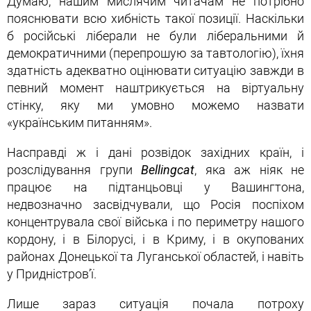
Думаю, нашим мислячим читачам не потрібно
пояснювати всю хибність такої позиції. Наскільки
б російські ліберали не були ліберальними й
демократичними (перепрошую за тавтологію), їхня
здатність адекватно оцінювати ситуацію завжди в
певний момент наштрикується на віртуальну
стінку, яку ми умовно можемо назвати
«українським питанням».
Насправді ж і дані розвідок західних країн, і
розслідування групи
Bellingcat
, яка аж ніяк не
працює на підтанцьовці у Вашингтона,
недвозначно засвідчували, що Росія поспіхом
концентрувала свої війська і по периметру нашого
кордону, і в Білорусі, і в Криму, і в окупованих
районах Донецької та Луганської областей, і навіть
у Придністров’ї.
Лише зараз ситуація почала потроху