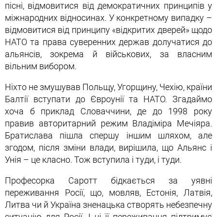
пісні, відмовитися від демократичних принципів у
міжнародних відносинах. У конкретному випадку –
відмовитися від принципу «відкритих дверей» щодо
НАТО та права суверенних держав долучатися до
альянсів, зокрема й військових, за власним
вільним вибором.
Ніхто не змушував Польщу, Угорщину, Чехію, країни
Балтії вступати до Євроунії та НАТО. Згадаймо
хоча б приклад Словаччини, де до 1998 року
правив авторитарний режим Владіміра Мечіяра.
Братислава пішла спершу іншим шляхом, але
згодом, після зміни влади, вирішила, що Альянс і
Унія – це класно. Тож вступила і туди, і туди.
Професорка Саротт бідкається за уявні
переживання Росії, що, мовляв, Естонія, Латвія,
Литва чи й Україна зненацька створять небезпечну
ситуацію для Росії. І ці її переживання підтримує