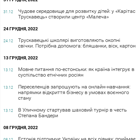
Чудове середовище для розвитку дітей: у «Карітас
31.12
Трускавець» створили центр «Малеча»
24 ГРУДНЯ, 2022
Трускавецькі школярі виготовляють окопні
24.12
свічки. Потрібна допомога: бляшанки, віск, картон
13 ГРУДНЯ, 2022
Мовне питання по-естонськи: як країна інтегрує в
13.12
суспільство етнічних росіян
Переселенців запрошують на онлайн-навчання:
13.12
напрямки відкриття бізнесу в умовах воєнного
стану
В Уличному стартував шаховий турнір в честь
13.12
Степана Бандери
08 ГРУДНЯ, 2022
Естонія підтримує Україну на всіх рівнях: приймає
08.12