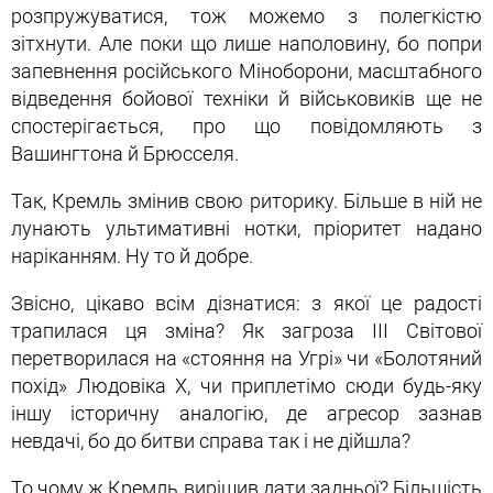
розпружуватися, тож можемо з полегкістю
зітхнути. Але поки що лише наполовину, бо попри
запевнення російського Міноборони, масштабного
відведення бойової техніки й військовиків ще не
спостерігається, про що повідомляють з
Вашингтона й Брюсселя.
Так, Кремль змінив свою риторику. Більше в ній не
лунають ультимативні нотки, пріоритет надано
наріканням. Ну то й добре.
Звісно, цікаво всім дізнатися: з якої це радості
трапилася ця зміна? Як загроза ІІІ Світової
перетворилася на «стояння на Угрі» чи «Болотяний
похід» Людовіка Х, чи приплетімо сюди будь-яку
іншу історичну аналогію, де агресор зазнав
невдачі, бо до битви справа так і не дійшла?
То чому ж Кремль вирішив дати задньої? Більшість