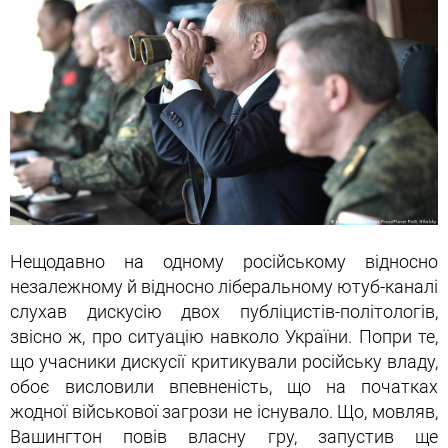
Нещодавно на одному російському відносно
незалежному й відносно ліберальному ютуб-каналі
слухав дискусію двох публіцистів-політологів,
звісно ж, про ситуацію навколо України. Попри те,
що учасники дискусії критикували російську владу,
обоє висловили впевненість, що на початках
жодної військової загрози не існувало. Що, мовляв,
Вашингтон повів власну гру, запустив ще