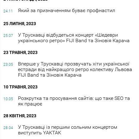
Який за призначенням буває профнастил
24.11
25 ЛИПНЯ, 2023
У Трускавці відбудеться концерт «Шедеври
25.07
українського ретро» FIJI Band та Зіновія Карача
23 ТРАВНЯ, 2023
Вперше у Трускавці прозвучать хіти української
23.05
естради від найкращого ретро колективу Львова
FIJI Band та Зіновія Карача
10 ТРАВНЯ, 2023
Розкрутка та просування сайтів: що таке SEO та
10.05
як працює
28 КВІТНЯ, 2023
У Трускавці із першим сольним концертом
28.04
виступить YAKTAK