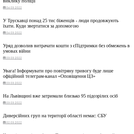
виклику поліції
04.03.2022
У Трускавці понад 25 тис біженців - люди продовжують
їхати. Куди звертатися за допомогою
04.03.2022
Уряд дозволив витрачати кошти з єПідтримки без обмежень в
умовах війни
03.03.2022
Увага! Інформувати про повітряну тривогу буде лише
офіційний телеграм-канал «Оповіщення ЦЗ»
03.03.2022
На Львівщині вже затримали близько 95 підозрілих осіб
03.03.2022
Диверсійних груп на території області немає: СБУ
02.03.2022