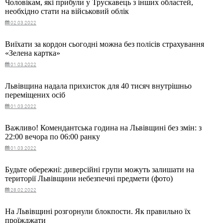
Чоловікам, які прибули у Трускавець з інших областей,
необхідно стати на військовий облік
02.03.2022
Виїхати за кордон сьогодні можна без полісів страхування
«Зелена картка»
01.03.2022
Львівщина надала прихисток для 40 тисяч внутрішньо
переміщених осіб
01.03.2022
Важливо! Комендантська година на Львівщині без змін: з
22:00 вечора по 06:00 ранку
01.03.2022
Будьте обережні: диверсійні групи можуть залишати на
території Львівщини небезпечні предмети (фото)
28.02.2022
На Львівщині розгорнули блокпости. Як правильно їх
проїжджати