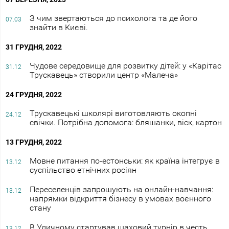
З чим звертаються до психолога та де його
07.03
знайти в Києві.
31 ГРУДНЯ, 2022
Чудове середовище для розвитку дітей: у «Карітас
31.12
Трускавець» створили центр «Малеча»
24 ГРУДНЯ, 2022
Трускавецькі школярі виготовляють окопні
24.12
свічки. Потрібна допомога: бляшанки, віск, картон
13 ГРУДНЯ, 2022
Мовне питання по-естонськи: як країна інтегрує в
13.12
суспільство етнічних росіян
Переселенців запрошують на онлайн-навчання:
13.12
напрямки відкриття бізнесу в умовах воєнного
стану
В Уличному стартував шаховий турнір в честь
13.12