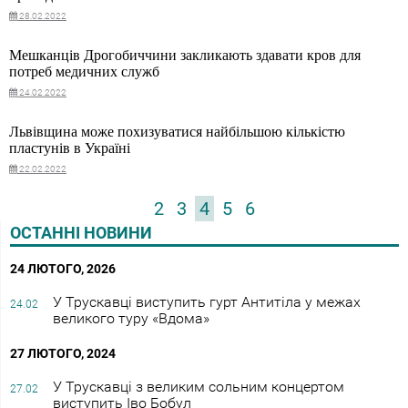
28.02.2022
Мешканців Дрогобиччини закликають здавати кров для
потреб медичних служб
24.02.2022
Львівщина може похизуватися найбільшою кількістю
пластунів в Україні
22.02.2022
2
3
4
5
6
ОСТАННІ НОВИНИ
24 ЛЮТОГО, 2026
У Трускавці виступить гурт Антитіла у межах
24.02
великого туру «Вдома»
27 ЛЮТОГО, 2024
У Трускавці з великим сольним концертом
27.02
виступить Іво Бобул